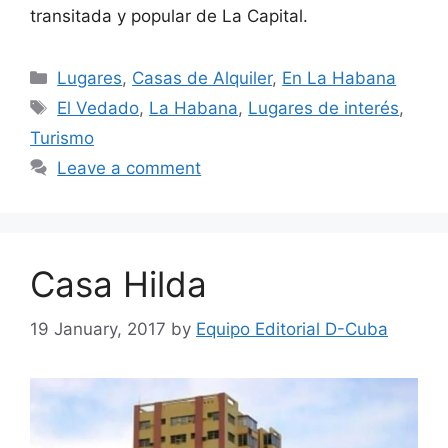
transitada y popular de La Capital.
Categories
Lugares
,
Casas de Alquiler
,
En La Habana
Tags
El Vedado
,
La Habana
,
Lugares de interés
,
Turismo
Leave a comment
Casa Hilda
19 January, 2017
by
Equipo Editorial D-Cuba