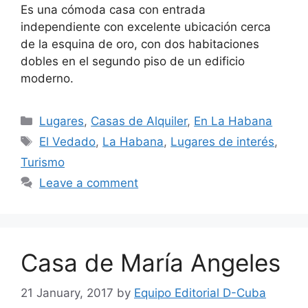
Es una cómoda casa con entrada
independiente con excelente ubicación cerca
de la esquina de oro, con dos habitaciones
dobles en el segundo piso de un edificio
moderno.
Categories
Lugares
,
Casas de Alquiler
,
En La Habana
Tags
El Vedado
,
La Habana
,
Lugares de interés
,
Turismo
Leave a comment
Casa de María Angeles
21 January, 2017
by
Equipo Editorial D-Cuba