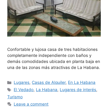
Confortable y lujosa casa de tres habitaciones
completamente independiente con baños y
demás comodidades ubicada en planta baja en
una de las zonas más atractivas de La Habana.
Categories
Lugares
,
Casas de Alquiler
,
En La Habana
Tags
El Vedado
,
La Habana
,
Lugares de interés
,
Turismo
Leave a comment