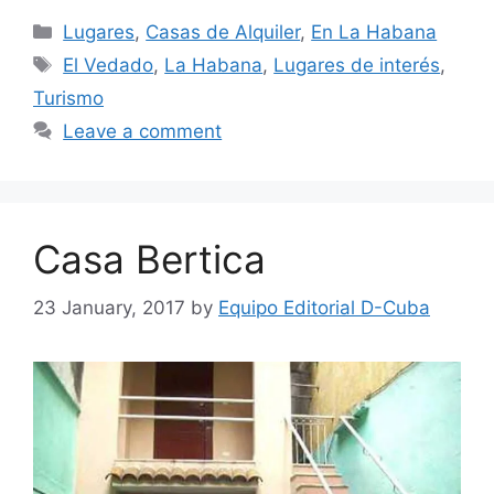
Categories
Lugares
,
Casas de Alquiler
,
En La Habana
Tags
El Vedado
,
La Habana
,
Lugares de interés
,
Turismo
Leave a comment
Casa Bertica
23 January, 2017
by
Equipo Editorial D-Cuba