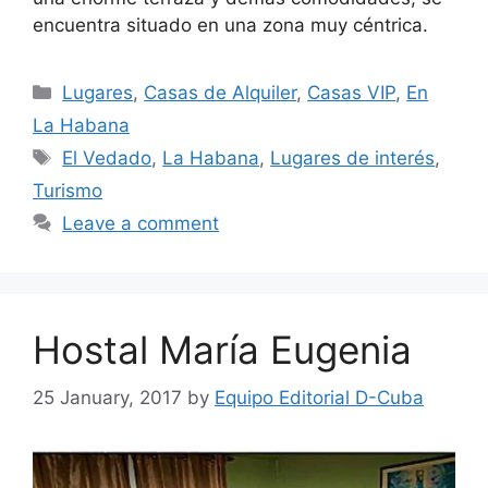
encuentra situado en una zona muy céntrica.
Categories
Lugares
,
Casas de Alquiler
,
Casas VIP
,
En
La Habana
Tags
El Vedado
,
La Habana
,
Lugares de interés
,
Turismo
Leave a comment
Hostal María Eugenia
25 January, 2017
by
Equipo Editorial D-Cuba