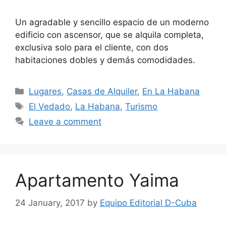
Un agradable y sencillo espacio de un moderno
edificio con ascensor, que se alquila completa,
exclusiva solo para el cliente, con dos
habitaciones dobles y demás comodidades.
Categories
Lugares
,
Casas de Alquiler
,
En La Habana
Tags
El Vedado
,
La Habana
,
Turismo
Leave a comment
Apartamento Yaima
24 January, 2017
by
Equipo Editorial D-Cuba