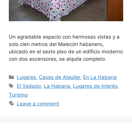
Un agradable espacio con hermosas vistas y a
solo cien metros del Malecón habanero,
ubicado en el sexto piso de un edificio moderno
con dos ascensores, se alquila completo.
Categories
Lugares
,
Casas de Alquiler
,
En La Habana
Tags
El Vedado
,
La Habana
,
Lugares de interés
,
Turismo
Leave a comment