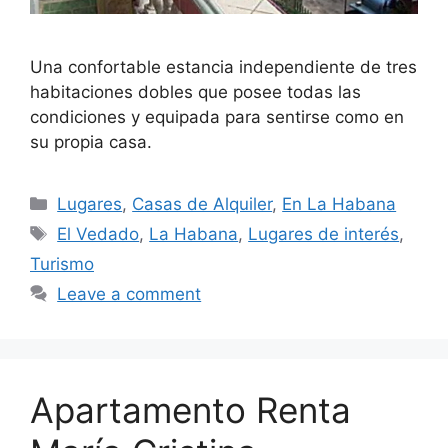
Una confortable estancia independiente de tres
habitaciones dobles que posee todas las
condiciones y equipada para sentirse como en
su propia casa.
Categories
Lugares
,
Casas de Alquiler
,
En La Habana
Tags
El Vedado
,
La Habana
,
Lugares de interés
,
Turismo
Leave a comment
Apartamento Renta