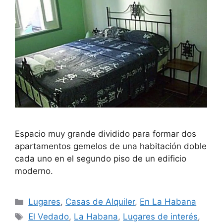
Espacio muy grande dividido para formar dos
apartamentos gemelos de una habitación doble
cada uno en el segundo piso de un edificio
moderno.
Categories
Lugares
,
Casas de Alquiler
,
En La Habana
Tags
El Vedado
,
La Habana
,
Lugares de interés
,