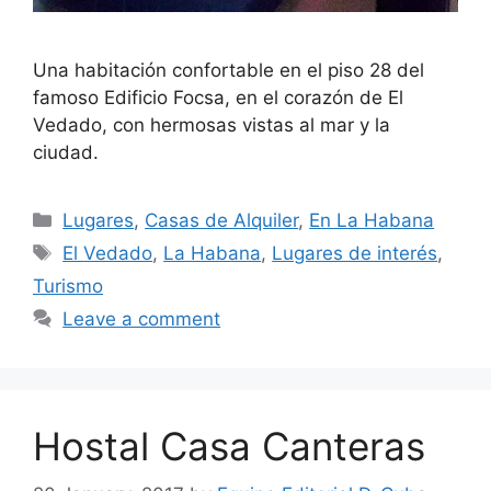
Una habitación confortable en el piso 28 del
famoso Edificio Focsa, en el corazón de El
Vedado, con hermosas vistas al mar y la
ciudad.
Categories
Lugares
,
Casas de Alquiler
,
En La Habana
Tags
El Vedado
,
La Habana
,
Lugares de interés
,
Turismo
Leave a comment
Hostal Casa Canteras