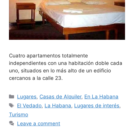
Cuatro apartamentos totalmente
independientes con una habitación doble cada
uno, situados en lo más alto de un edificio
cercanos a la calle 23.
Categories
Lugares
,
Casas de Alquiler
,
En La Habana
Tags
El Vedado
,
La Habana
,
Lugares de interés
,
Turismo
Leave a comment