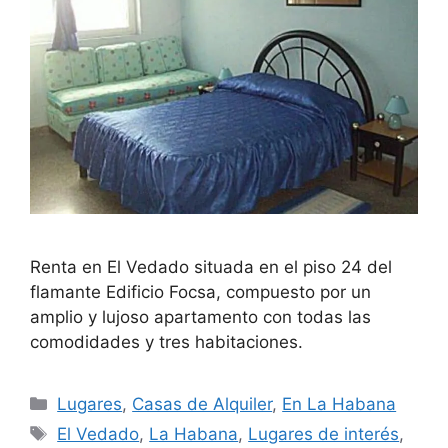
Renta en El Vedado situada en el piso 24 del
flamante Edificio Focsa, compuesto por un
amplio y lujoso apartamento con todas las
comodidades y tres habitaciones.
Categories
Lugares
,
Casas de Alquiler
,
En La Habana
Tags
El Vedado
,
La Habana
,
Lugares de interés
,