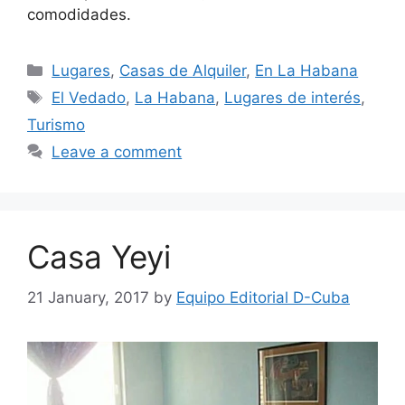
comodidades.
Categories
Lugares
,
Casas de Alquiler
,
En La Habana
Tags
El Vedado
,
La Habana
,
Lugares de interés
,
Turismo
Leave a comment
Casa Yeyi
21 January, 2017
by
Equipo Editorial D-Cuba