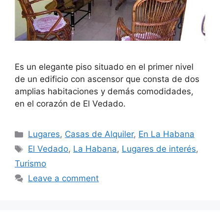
Es un elegante piso situado en el primer nivel
de un edificio con ascensor que consta de dos
amplias habitaciones y demás comodidades,
en el corazón de El Vedado.
Categories
Lugares
,
Casas de Alquiler
,
En La Habana
Tags
El Vedado
,
La Habana
,
Lugares de interés
,
Turismo
Leave a comment