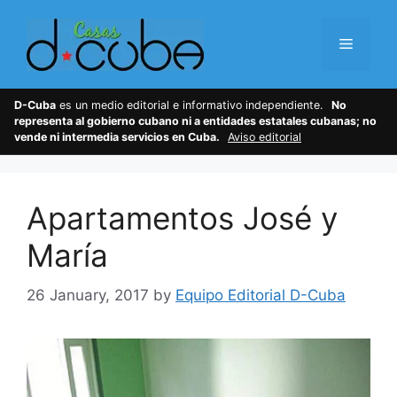
Skip
to
Menu
content
D-Cuba
es un medio editorial e informativo independiente.
No
representa al gobierno cubano ni a entidades estatales cubanas; no
vende ni intermedia servicios en Cuba.
Aviso editorial
Apartamentos José y
María
26 January, 2017
by
Equipo Editorial D-Cuba