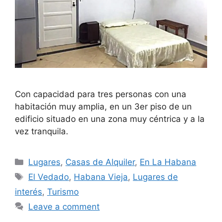
Con capacidad para tres personas con una
habitación muy amplia, en un 3er piso de un
edificio situado en una zona muy céntrica y a la
vez tranquila.
Categories
Lugares
,
Casas de Alquiler
,
En La Habana
Tags
El Vedado
,
Habana Vieja
,
Lugares de
interés
,
Turismo
Leave a comment