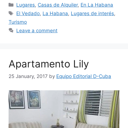
Categories
Lugares
,
Casas de Alquiler
,
En La Habana
Tags
El Vedado
,
La Habana
,
Lugares de interés
,
Turismo
Leave a comment
Apartamento Lily
25 January, 2017
by
Equipo Editorial D-Cuba