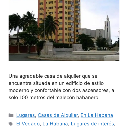
Una agradable casa de alquiler que se
encuentra situada en un edificio de estilo
moderno y confortable con dos ascensores, a
solo 100 metros del malecón habanero.
Categories
Lugares
,
Casas de Alquiler
,
En La Habana
Tags
El Vedado
,
La Habana
,
Lugares de interés
,