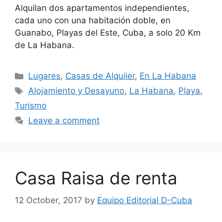
Alquilan dos apartamentos independientes,
cada uno con una habitación doble, en
Guanabo, Playas del Este, Cuba, a solo 20 Km
de La Habana.
Categories
Lugares
,
Casas de Alquiler
,
En La Habana
Tags
Alojamiento y Desayuno
,
La Habana
,
Playa
,
Turismo
Leave a comment
Casa Raisa de renta
12 October, 2017
by
Equipo Editorial D-Cuba