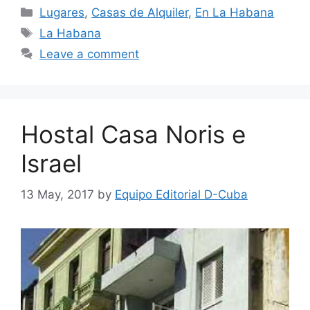
Categories
Lugares
,
Casas de Alquiler
,
En La Habana
Tags
La Habana
Leave a comment
Hostal Casa Noris e
Israel
13 May, 2017
by
Equipo Editorial D-Cuba