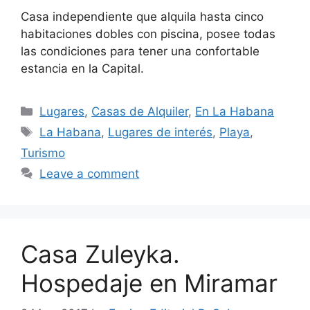
Casa independiente que alquila hasta cinco
habitaciones dobles con piscina, posee todas
las condiciones para tener una confortable
estancia en la Capital.
Categories
Lugares
,
Casas de Alquiler
,
En La Habana
Tags
La Habana
,
Lugares de interés
,
Playa
,
Turismo
Leave a comment
Casa Zuleyka.
Hospedaje en Miramar