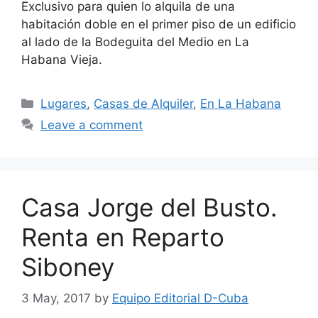
Exclusivo para quien lo alquila de una
habitación doble en el primer piso de un edificio
al lado de la Bodeguita del Medio en La
Habana Vieja.
Categories
Lugares
,
Casas de Alquiler
,
En La Habana
Leave a comment
Casa Jorge del Busto.
Renta en Reparto
Siboney
3 May, 2017
by
Equipo Editorial D-Cuba