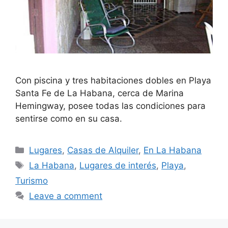
Con piscina y tres habitaciones dobles en Playa
Santa Fe de La Habana, cerca de Marina
Hemingway, posee todas las condiciones para
sentirse como en su casa.
Categories
Lugares
,
Casas de Alquiler
,
En La Habana
Tags
La Habana
,
Lugares de interés
,
Playa
,
Turismo
Leave a comment