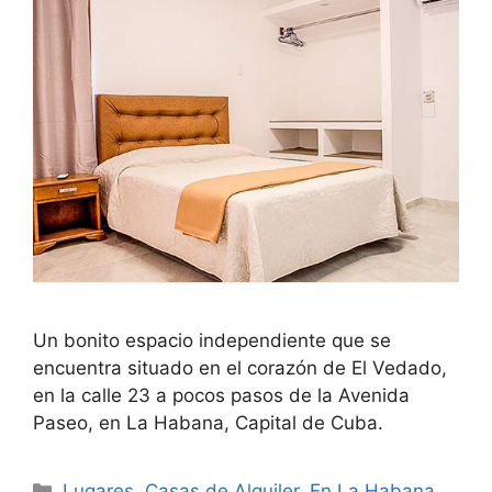
Un bonito espacio independiente que se
encuentra situado en el corazón de El Vedado,
en la calle 23 a pocos pasos de la Avenida
Paseo, en La Habana, Capital de Cuba.
Categories
Lugares
,
Casas de Alquiler
,
En La Habana