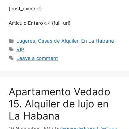
{post_excerpt}
Artículo Entero 👉 {full_url}
Categories
Lugares
,
Casas de Alquiler
,
En La Habana
Tags
VIP
Leave a comment
Apartamento Vedado
15. Alquiler de lujo en
La Habana
10 November, 2017
by
Equipo Editorial D-Cuba