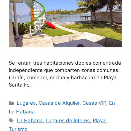
Se rentan tres habitaciones dobles con entrada
independiente que comparten zonas comunes
(jardín, comedor, cocina y barbacoa) en Playa
Santa Fe.
Categories
Lugares
,
Casas de Alquiler
,
Casas VIP
,
En
La Habana
Tags
La Habana
,
Lugares de interés
,
Playa
,
Turismo