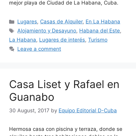
mejor playa de Ciudad de La Habana, Cuba.
Categories
Lugares
,
Casas de Alquiler
,
En La Habana
Tags
Alojamiento y Desayuno
,
Habana del Este
,
La Habana
,
Lugares de interés
,
Turismo
Leave a comment
Casa Liset y Rafael en
Guanabo
30 August, 2017
by
Equipo Editorial D-Cuba
Hermosa casa con piscina y terraza, donde se