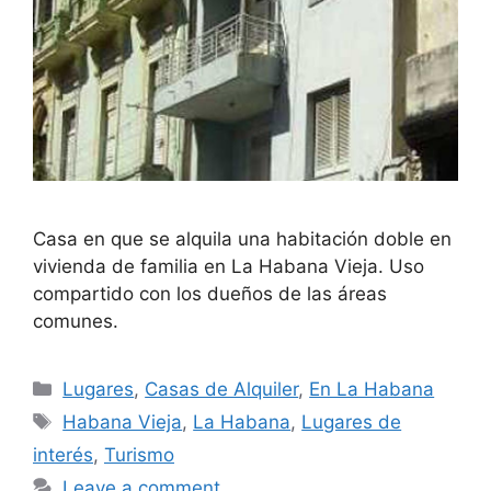
Casa en que se alquila una habitación doble en
vivienda de familia en La Habana Vieja. Uso
compartido con los dueños de las áreas
comunes.
Categories
Lugares
,
Casas de Alquiler
,
En La Habana
Tags
Habana Vieja
,
La Habana
,
Lugares de
interés
,
Turismo
Leave a comment