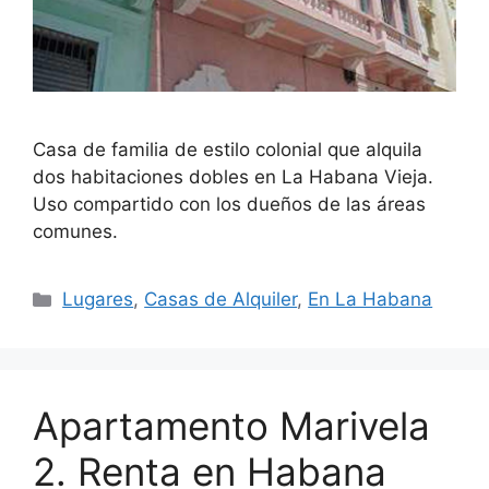
Casa de familia de estilo colonial que alquila
dos habitaciones dobles en La Habana Vieja.
Uso compartido con los dueños de las áreas
comunes.
Categories
Lugares
,
Casas de Alquiler
,
En La Habana
Apartamento Marivela
2. Renta en Habana