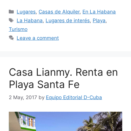
Categories
Lugares
,
Casas de Alquiler
,
En La Habana
Tags
La Habana
,
Lugares de interés
,
Playa
,
Turismo
Leave a comment
Casa Lianmy. Renta en
Playa Santa Fe
2 May, 2017
by
Equipo Editorial D-Cuba