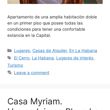
Apartamento de una amplia habitación doble
en un primer piso que posee todas las
condiciones para tener una confortable
estancia en la Capital.
Categories
Lugares
,
Casas de Alquiler
,
En La Habana
Tags
El Cerro
,
La Habana
,
Lugares de interés
,
Turismo
Leave a comment
Casa Myriam.