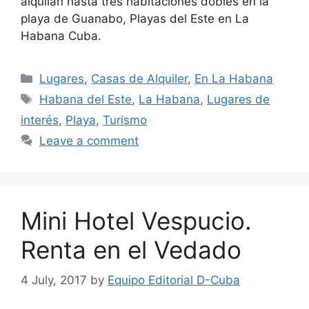
alquilan hasta tres habitaciones dobles en la
playa de Guanabo, Playas del Este en La
Habana Cuba.
Categories
Lugares
,
Casas de Alquiler
,
En La Habana
Tags
Habana del Este
,
La Habana
,
Lugares de
interés
,
Playa
,
Turismo
Leave a comment
Mini Hotel Vespucio.
Renta en el Vedado
4 July, 2017
by
Equipo Editorial D-Cuba