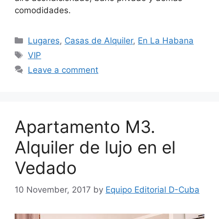
comodidades.
Categories
Lugares
,
Casas de Alquiler
,
En La Habana
Tags
VIP
Leave a comment
Apartamento M3.
Alquiler de lujo en el
Vedado
10 November, 2017
by
Equipo Editorial D-Cuba