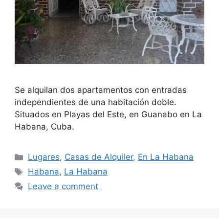
Se alquilan dos apartamentos con entradas
independientes de una habitación doble.
Situados en Playas del Este, en Guanabo en La
Habana, Cuba.
Categories
Lugares
,
Casas de Alquiler
,
En La Habana
Tags
Habana
,
La Habana
Leave a comment