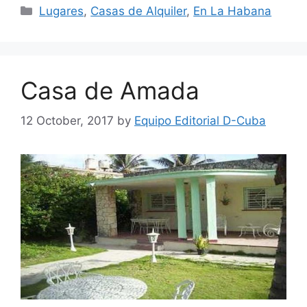
Categories
Lugares
,
Casas de Alquiler
,
En La Habana
Casa de Amada
12 October, 2017
by
Equipo Editorial D-Cuba