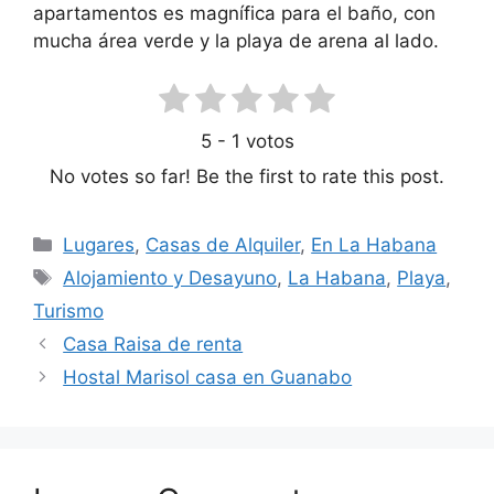
apartamentos es magnífica para el baño, con
mucha área verde y la playa de arena al lado.
5
-
1
votos
No votes so far! Be the first to rate this post.
Categories
Lugares
,
Casas de Alquiler
,
En La Habana
Tags
Alojamiento y Desayuno
,
La Habana
,
Playa
,
Turismo
Casa Raisa de renta
Hostal Marisol casa en Guanabo