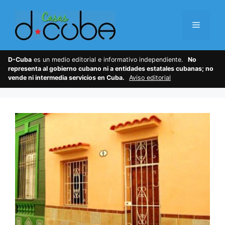
Skip
to
Menu
content
D-Cuba
es un medio editorial e informativo independiente.
No
representa al gobierno cubano ni a entidades estatales cubanas; no
vende ni intermedia servicios en Cuba.
Aviso editorial